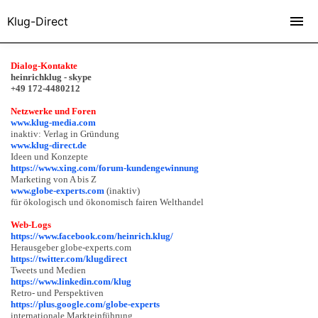
Klug-Direct
Dialog-Kontakte
heinrichklug - skype
+49 172-4480212
Netzwerke und Foren
www.klug-media.com
inaktiv: Verlag in Gründung
www.klug-direct.de
Ideen und Konzepte
https://www.xing.com/forum-kundengewinnung
Marketing von A bis Z
www.globe-experts.com
(inaktiv)
für ökologisch und ökonomisch fairen Welthandel
Web-Logs
https://www.facebook.com/heinrich.klug/
Herausgeber globe-experts.com
https://twitter.com/klugdirect
Tweets und Medien
https://www.linkedin.com/klug
Retro- und Perspektiven
https://plus.google.com/globe-experts
internationale Markteinführung